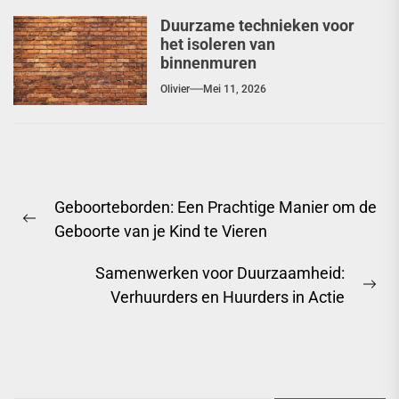
Duurzame technieken voor
het isoleren van
binnenmuren
Olivier
Mei 11, 2026
Berichtnavigatie
Geboorteborden: Een Prachtige Manier om de
Previous
Geboorte van je Kind te Vieren
post:
Samenwerken voor Duurzaamheid:
Ne
Verhuurders en Huurders in Actie
pos