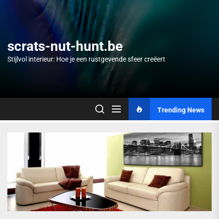
Skip
to
the
content
scrats-nut-hunt.be
Stijlvol interieur: Hoe je een rustgevende sfeer creëert
Trending News