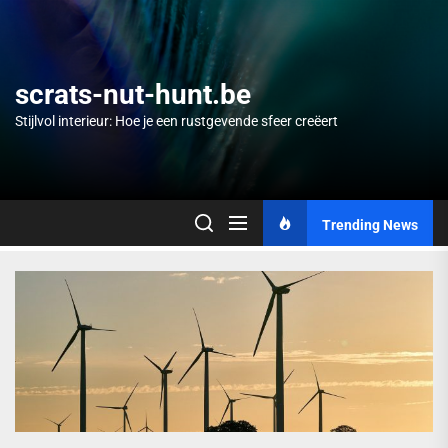
Skip
to
the
content
scrats-nut-hunt.be
Stijlvol interieur: Hoe je een rustgevende sfeer creëert
Trending News