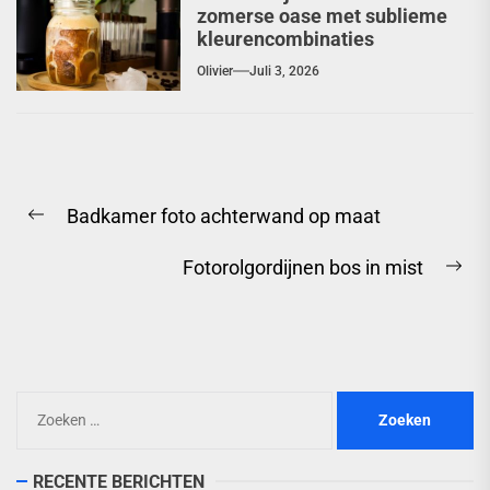
zomerse oase met sublieme
kleurencombinaties
Olivier
Juli 3, 2026
Berichtnavigatie
Badkamer foto achterwand op maat
Previous
post:
Fotorolgordijnen bos in mist
Ne
pos
Zoeken
naar:
RECENTE BERICHTEN