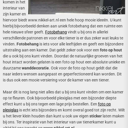
komen in het
interieur van
zijn kamer en
hiervoor biedt www.nikkel-art.nl een hele hoop mooie ideeën. U kunt
hierbij bijvoorbeeld denken aan uniek fotobehang dat een ruimte een
hele nieuwe sfeer geeft.
Fotobehang
vindt u bij ons in allerlei
verschillende patronen en voor elke tiener is er dus zeker wat leuks te
vinden.
Fotobehang
is iets voor alle leeftijden en geeft een bijzondere
uitstraling aan een kamer. Dat geldt zeker ook voor een
foto op hout
die u ook bij ons kunt vinden. Doordat de natuurlijke groeven van het
hout intact worden gelaten is een foto op hout een absolute unieke en
duurzame
wanddecoratie
. Ook voor de foto op hout geldt dat die
naar ieders wensen aangepast en geperfectioneerd kan worden. Dit
is dus ook een mooie versiering voor de kamer van een tiener.
Maar dit is nog lang niet alles dat u bij ons kunt vinden om een kamer
op te fleuren. Ook bijvoorbeeld plexiglas met een bijzonder diepte
effect kunt u bij ons tegen een lage prijs bestellen. Een
foto op
plexiglas
is echt iets bijzonders en komt overal goed tot zijn recht. Wilt
u het liever klein houden dan kunt u ook uw eigen
sticker
laten maken
bij ons. Ter inspiratie van het interieur van uw tienerkamer kunt u
altijd bij ons terecht op
www.nikkel-art.nl
.