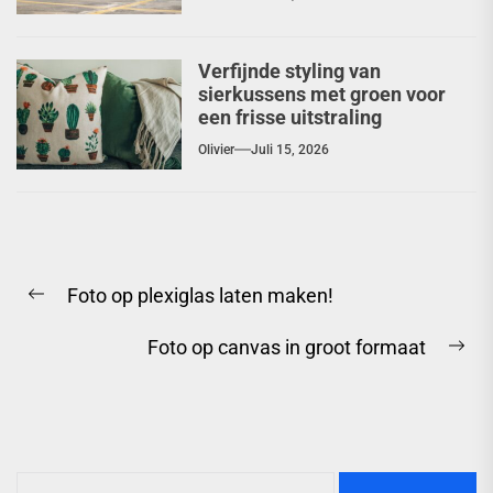
Verfijnde styling van
sierkussens met groen voor
een frisse uitstraling
Olivier
Juli 15, 2026
Berichtnavigatie
Foto op plexiglas laten maken!
Previous
post:
Foto op canvas in groot formaat
Ne
pos
Zoeken