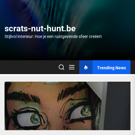
Skip
to
the
content
scrats-nut-hunt.be
Stijlvol interieur: Hoe je een rustgevende sfeer creëert
Trending News