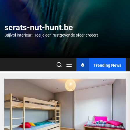
Skip
to
the
content
scrats-nut-hunt.be
Stijlvol interieur: Hoe je een rustgevende sfeer creëert
Trending News