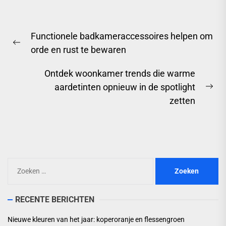
Berichtnavigatie
Functionele badkameraccessoires helpen om
Previous
orde en rust te bewaren
post:
Ontdek woonkamer trends die warme
aardetinten opnieuw in de spotlight
Ne
zetten
pos
Zoeken
naar:
RECENTE BERICHTEN
Nieuwe kleuren van het jaar: koperoranje en flessengroen