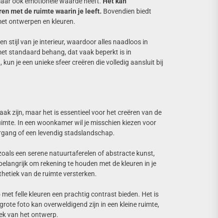
, maar ook emotionele waarde heeft.
Het kan
n met de ruimte waarin je leeft.
Bovendien biedt
met ontwerpen en kleuren.
n stijl van je interieur, waardoor alles naadloos in
 met standaard behang, dat vaak beperkt is in
n je een unieke sfeer creëren die volledig aansluit bij
aak zijn, maar het is essentieel voor het creëren van de
imte. In een woonkamer wil je misschien kiezen voor
ergang of een levendig stadslandschap.
oals een serene natuurtaferelen of abstracte kunst,
elangrijk om rekening te houden met de kleuren in je
thetiek van de ruimte versterken.
o met felle kleuren een prachtig contrast bieden. Het is
rote foto kan overweldigend zijn in een kleine ruimte,
iek van het ontwerp.