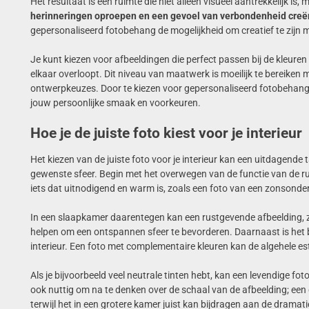
Het resultaat is een ruimte die niet alleen visueel aantrekkelijk is
herinneringen oproepen en een gevoel van verbondenheid creëre
gepersonaliseerd fotobehang de mogelijkheid om creatief te zijn 
Je kunt kiezen voor afbeeldingen die perfect passen bij de kleuren e
elkaar overloopt. Dit niveau van maatwerk is moeilijk te bereiken
ontwerpkeuzes. Door te kiezen voor gepersonaliseerd fotobehang, ku
jouw persoonlijke smaak en voorkeuren.
Hoe je de juiste foto kiest voor je interieur
Het kiezen van de juiste foto voor je interieur kan een uitdagende t
gewenste sfeer. Begin met het overwegen van de functie van de ru
iets dat uitnodigend en warm is, zoals een foto van een zonsond
In een slaapkamer daarentegen kan een rustgevende afbeelding, z
helpen om een ontspannen sfeer te bevorderen. Daarnaast is het b
interieur. Een foto met complementaire kleuren kan de algehele es
Als je bijvoorbeeld veel neutrale tinten hebt, kan een levendige fot
ook nuttig om na te denken over de schaal van de afbeelding; een g
terwijl het in een grotere kamer juist kan bijdragen aan de dramat