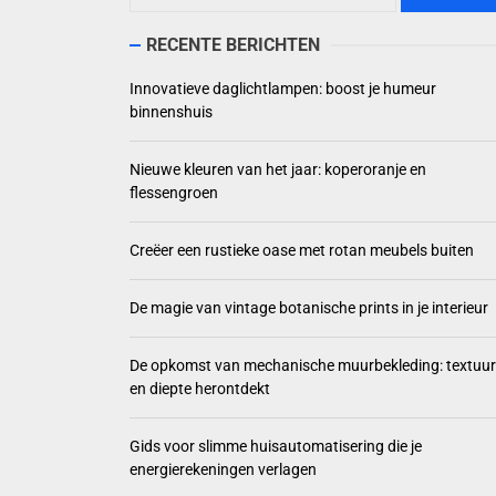
Nieuwe 
RECENTE BERICHTEN
Creëer 
Innovatieve daglichtlampen: boost je humeur
binnenshuis
De magi
Nieuwe kleuren van het jaar: koperoranje en
De opko
flessengroen
Creëer een rustieke oase met rotan meubels buiten
De magie van vintage botanische prints in je interieur
De opkomst van mechanische muurbekleding: textuur
en diepte herontdekt
Gids voor slimme huisautomatisering die je
energierekeningen verlagen