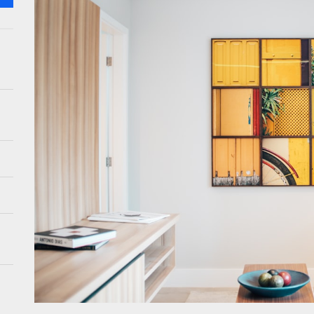
kleuren van het jaar: koperoranje en flessengroen
een rustieke oase met rotan meubels buiten
e van vintage botanische prints in je interieur
mst van mechanische muurbekleding: textuur en diepte herontdekt