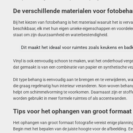
De verschillende materialen voor fotobeh
Bij het kiezen van fotobehang is het materiaal waaruit het is verva
beschikbaar, elk met hun eigen unieke eigenschappen en voordelen
staat om zijn duurzaamheid en waterbestendigheid.
Dit maakt het ideaal voor ruimtes zoals keukens en bad
Vinyl is ook eenvoudig schoon te maken, wat het onderhoud verge
dat gemaakt is van een combinatie van papier en synthetische vez
Dit type behang is eenvoudig aan te brengen en te verwijderen, 
die graag regelmatig hun interieur veranderen. Non-woven behan
helpt om schimmelvorming te voorkomen. Daarnaast zijn er stoffe
worden gebruikt in meer formele ruimtes of als accentwanden.
Tips voor het ophangen van groot formaat 
Het ophangen van groot formaat fotografie vereist enige planning o
Begin met het bepalen van de juiste hoogte voor de afbeelding. Ee