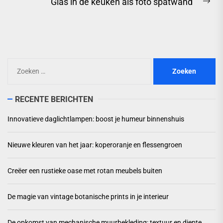
Glas in de keuken als foto spatwand
Ne
pos
Zoeken
naar:
RECENTE BERICHTEN
Innovatieve daglichtlampen: boost je humeur binnenshuis
Nieuwe kleuren van het jaar: koperoranje en flessengroen
Creëer een rustieke oase met rotan meubels buiten
De magie van vintage botanische prints in je interieur
De opkomst van mechanische muurbekleding: textuur en diepte