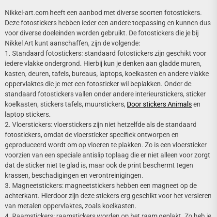
Nikkel-art.com heeft een aanbod met diverse soorten fotostickers.
Deze fotostickers hebben ieder een andere toepassing en kunnen dus
voor diverse doeleinden worden gebruikt. De fotostickers die je bij
Nikkel Art kunt aanschaffen, zijn de volgende:
1. Standaard fotostickers: standaard fotostickers zijn geschikt voor
iedere vlakke ondergrond. Hierbij kun je denken aan gladde muren,
kasten, deuren, tafels, bureaus, laptops, koelkasten en andere vlakke
oppervlaktes die je met een fotosticker wil beplakken. Onder de
standaard fotostickers vallen onder andere interieurstickers, sticker
koelkasten, stickers tafels, muurstickers,
Door stickers Animals
en
laptop stickers.
2. Vloerstickers: vloerstickers zijn niet hetzelfde als de standaard
fotostickers, omdat de vloersticker specifiek ontworpen en
geproduceerd wordt om op vloeren te plakken. Zo is een vloersticker
voorzien van een speciale antislip toplaag die er niet alleen voor zorgt
dat de sticker niet te glad is, maar ook de print beschermt tegen
krassen, beschadigingen en verontreinigingen.
3. Magneetstickers: magneetstickers hebben een magneet op de
achterkant. Hierdoor zijn deze stickers erg geschikt voor het versieren
van metalen oppervlaktes, zoals koelkasten.
4. Raamstickers: raamstickers worden op het raam geplakt. Zo heb je