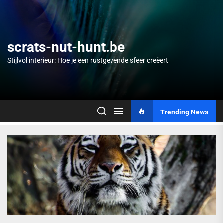
Skip
to
the
content
scrats-nut-hunt.be
Stijlvol interieur: Hoe je een rustgevende sfeer creëert
Trending News