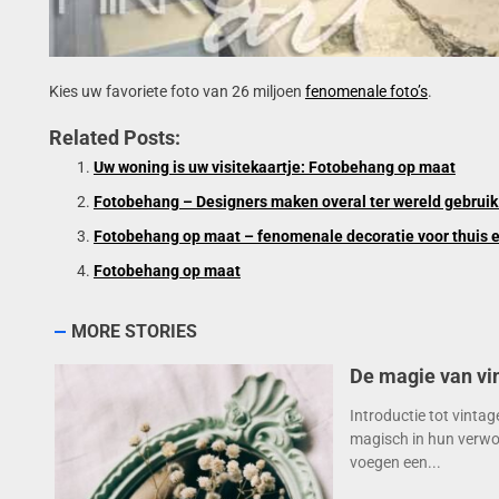
Kies uw favoriete foto van 26 miljoen
fenomenale foto’s
.
Related Posts:
Uw woning is uw visitekaartje: Fotobehang op maat
Fotobehang – Designers maken overal ter wereld gebruik 
Fotobehang op maat – fenomenale decoratie voor thuis e
Fotobehang op maat
MORE STORIES
De magie van vin
Introductie tot vintag
magisch in hun verwo
voegen een...