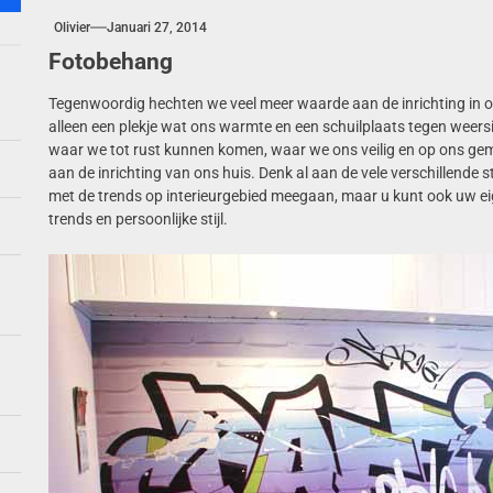
Olivier
Januari 27, 2014
een rustieke oase met rotan meubels buiten
Fotobehang
e van vintage botanische prints in je interieur
Tegenwoordig hechten we veel meer waarde aan de inrichting in 
alleen een plekje wat ons warmte en een schuilplaats tegen weers
mst van mechanische muurbekleding: textuur en diepte herontdekt
waar we tot rust kunnen komen, waar we ons veilig en op ons g
aan de inrichting van ons huis. Denk al aan de vele verschillende 
or slimme huisautomatisering die je energierekeningen verlagen
met de trends op interieurgebied meegaan, maar u kunt ook uw ei
trends en persoonlijke stijl.