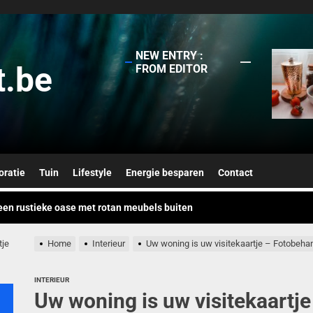
NEW ENTRY :
t.be
FROM EDITOR
or slimme huisautomatisering die je energierekeningen verlagen
kleuren van het jaar: koperoranje en flessengroen
ratie
Tuin
Lifestyle
Energie besparen
Contact
een rustieke oase met rotan meubels buiten
e van vintage botanische prints in je interieur
mst van mechanische muurbekleding: textuur en diepte herontdekt
tje
Home
Interieur
Uw woning is uw visitekaartje – Fotobeha
or slimme huisautomatisering die je energierekeningen verlagen
INTERIEUR
Uw woning is uw visitekaartj
kleuren van het jaar: koperoranje en flessengroen