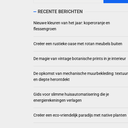
Creëer 
RECENTE BERICHTEN
De magi
Nieuwe kleuren van het jaar: koperoranje en
flessengroen
De opko
Creëer een rustieke oase met rotan meubels buiten
Gids vo
De magie van vintage botanische prints in je interieur
De opkomst van mechanische muurbekleding: textuur
en diepte herontdekt
Gids voor slimme huisautomatisering die je
energierekeningen verlagen
Creëer een eco-vriendelijk paradijs met native planten