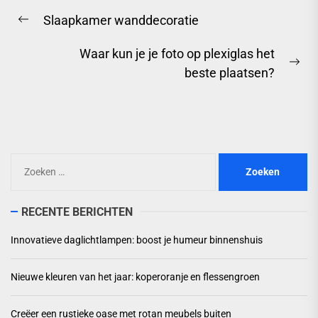
Berichtnavigatie
Slaapkamer wanddecoratie
Previous
post:
Waar kun je je foto op plexiglas het
Ne
beste plaatsen?
pos
Zoeken
naar:
RECENTE BERICHTEN
Innovatieve daglichtlampen: boost je humeur binnenshuis
Nieuwe kleuren van het jaar: koperoranje en flessengroen
Creëer een rustieke oase met rotan meubels buiten