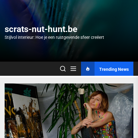
Skip
to
the
content
scrats-nut-hunt.be
Stijlvol interieur: Hoe je een rustgevende sfeer creëert
Trending News