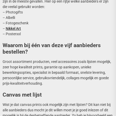
zijn in de meeste gevallen. Hier op een rijtje welke aanbieders er zijn
die veelal gebruikt worden:
– Photogifts
– Albelli
– Fotogeschenk
–
Nikkel Art
– Posterxxl
Waarom bij één van deze vijf aanbieders
bestellen?
Groot assortiment producten, veel accessoires zoals lijsten mogelijk,
zeer hoge kwaliteit prints, garantie op aankopen, unieke
bewerkingsopties, specialist in bepaald formaat, snelste levering,
persoonlijke service, gebruiksvriendelijk, collages mogelijk en goede
prijs-kwaliteitverhouding.
Canvas met lijst
Wist je dat canvas prints ook mogelijk zijn met lijsten? Dit kan niet bij
alle aanbieders dus mocht je dit willen moet je je goed inlezen of dit
mogelijk is bij de desbetreffende aanbieder. Zo heb je bijvoorbeeld een