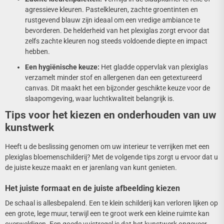
agressieve kleuren. Pastelkleuren, zachte groentinten en
rustgevend blauw zijn ideaal om een vredige ambiance te
bevorderen. De helderheid van het plexiglas zorgt ervoor dat
zelfs zachte kleuren nog steeds voldoende diepte en impact
hebben.
Een hygiënische keuze:
Het gladde oppervlak van plexiglas
verzamelt minder stof en allergenen dan een getextureerd
canvas. Dit maakt het een bijzonder geschikte keuze voor de
slaapomgeving, waar luchtkwaliteit belangrijk is.
Tips voor het kiezen en onderhouden van uw
kunstwerk
Heeft u de beslissing genomen om uw interieur te verrijken met een
plexiglas bloemenschilderij? Met de volgende tips zorgt u ervoor dat u
de juiste keuze maakt en er jarenlang van kunt genieten.
Het juiste formaat en de juiste afbeelding kiezen
De schaal is allesbepalend. Een te klein schilderij kan verloren lijken op
een grote, lege muur, terwijl een te groot werk een kleine ruimte kan
overweldigen. Een goede vuistregel is dat het kunstwerk ongeveer