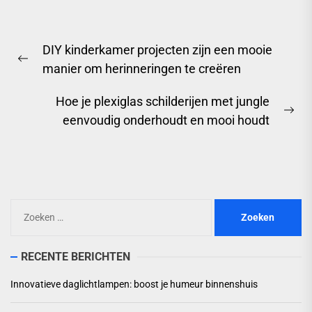
Berichtnavigatie
DIY kinderkamer projecten zijn een mooie
Previous
manier om herinneringen te creëren
post:
Hoe je plexiglas schilderijen met jungle
Ne
eenvoudig onderhoudt en mooi houdt
pos
Zoeken
naar:
RECENTE BERICHTEN
Innovatieve daglichtlampen: boost je humeur binnenshuis