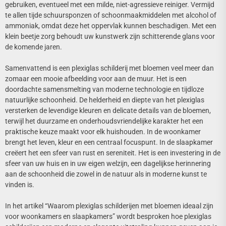
gebruiken, eventueel met een milde, niet-agressieve reiniger. Vermijd
te allen tijde schuursponzen of schoonmaakmiddelen met alcohol of
ammoniak, omdat deze het oppervlak kunnen beschadigen. Met een
klein beetje zorg behoudt uw kunstwerk zijn schitterende glans voor
de komende jaren.
Samenvattend is een plexiglas schilderij met bloemen veel meer dan
zomaar een mooie afbeelding voor aan de muur. Het is een
doordachte samensmelting van moderne technologie en tijdloze
natuurlijke schoonheid. De helderheid en diepte van het plexiglas
versterken de levendige kleuren en delicate details van de bloemen,
terwijl het duurzame en onderhoudsvriendelijke karakter het een
praktische keuze maakt voor elk huishouden. In de woonkamer
brengt het leven, kleur en een centraal focuspunt. In de slaapkamer
creëert het een sfeer van rust en sereniteit. Het is een investering in de
sfeer van uw huis en in uw eigen welzijn, een dagelijkse herinnering
aan de schoonheid die zowel in de natuur als in moderne kunst te
vinden is.
In het artikel “Waarom plexiglas schilderijen met bloemen ideaal zijn
voor woonkamers en slaapkamers” wordt besproken hoe plexiglas