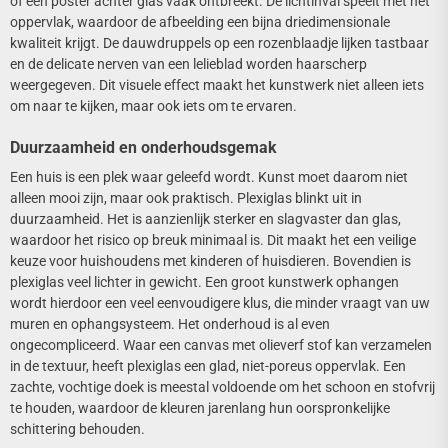
of een poster achter glas vaak ontbreekt. De lichtinval speelt met het
oppervlak, waardoor de afbeelding een bijna driedimensionale
kwaliteit krijgt. De dauwdruppels op een rozenblaadje lijken tastbaar
en de delicate nerven van een lelieblad worden haarscherp
weergegeven. Dit visuele effect maakt het kunstwerk niet alleen iets
om naar te kijken, maar ook iets om te ervaren.
Duurzaamheid en onderhoudsgemak
Een huis is een plek waar geleefd wordt. Kunst moet daarom niet
alleen mooi zijn, maar ook praktisch. Plexiglas blinkt uit in
duurzaamheid. Het is aanzienlijk sterker en slagvaster dan glas,
waardoor het risico op breuk minimaal is. Dit maakt het een veilige
keuze voor huishoudens met kinderen of huisdieren. Bovendien is
plexiglas veel lichter in gewicht. Een groot kunstwerk ophangen
wordt hierdoor een veel eenvoudigere klus, die minder vraagt van uw
muren en ophangsysteem. Het onderhoud is al even
ongecompliceerd. Waar een canvas met olieverf stof kan verzamelen
in de textuur, heeft plexiglas een glad, niet-poreus oppervlak. Een
zachte, vochtige doek is meestal voldoende om het schoon en stofvrij
te houden, waardoor de kleuren jarenlang hun oorspronkelijke
schittering behouden.