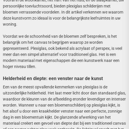
Vooral in de woonkamer, het hart van het huis, en de slaapkamer, uw
persoonlijke toevluchtsoord, bieden plexiglas schilderijen met
bloemen verrassende voordelen. In dit artikel verkennen we waarom
deze kunstvorm zo ideaal is voor de belangrijkste leefruimtes in uw
woning.
Voordat we de schoonheid van de bloemen zelf bespreken, is het
belangrijk om het canvas te begrijpen waarop ze worden
gepresenteerd. Plexiglas, ook bekend als acrylaat of perspex, is veel
meer dan een simpel alternatief voor traditioneel glas. Het is een
modern materiaal met eigenschappen die een kunstwerk naar een
hoger niveau tillen.
Helderheid en diepte: een venster naar de kunst
Een van de meest opvallende kenmerken van plexiglas is de
uitzonderlijke helderheid. Het laat meer licht door dan standaard glas,
waardoor de kleuren van de afbeelding eronder levendiger en intenser
worden. Wanneer u naar een bloemenschilderij op plexiglas kijkt, is
het alsof u door een kraakhelder venster naar een perfecte, zonnige
dag in een bloementuin kijkt. De glanzende afwerking van het
materiaal creëert een gevoel van diepte dat bij een traditioneel canvas