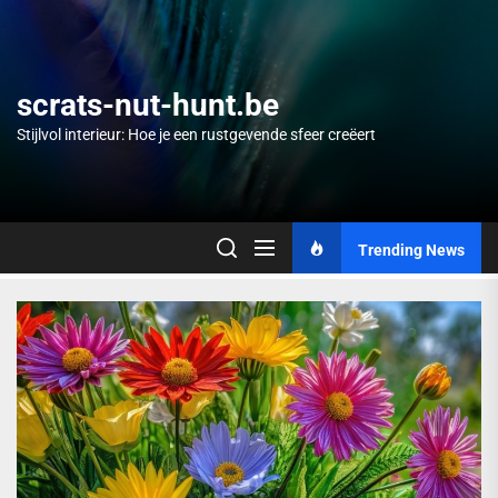
Skip
to
the
content
scrats-nut-hunt.be
Stijlvol interieur: Hoe je een rustgevende sfeer creëert
Trending News