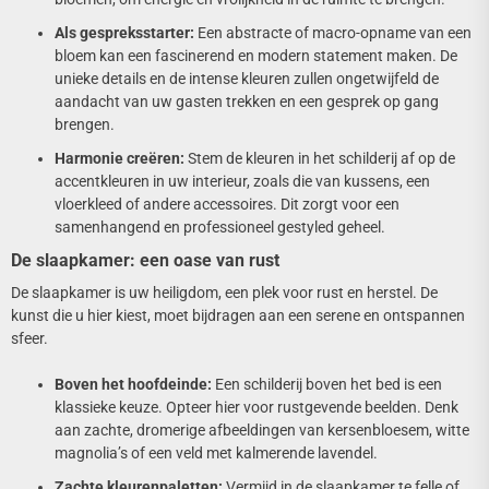
Als gespreksstarter:
Een abstracte of macro-opname van een
bloem kan een fascinerend en modern statement maken. De
unieke details en de intense kleuren zullen ongetwijfeld de
aandacht van uw gasten trekken en een gesprek op gang
brengen.
Harmonie creëren:
Stem de kleuren in het schilderij af op de
accentkleuren in uw interieur, zoals die van kussens, een
vloerkleed of andere accessoires. Dit zorgt voor een
samenhangend en professioneel gestyled geheel.
De slaapkamer: een oase van rust
De slaapkamer is uw heiligdom, een plek voor rust en herstel. De
kunst die u hier kiest, moet bijdragen aan een serene en ontspannen
sfeer.
Boven het hoofdeinde:
Een schilderij boven het bed is een
klassieke keuze. Opteer hier voor rustgevende beelden. Denk
aan zachte, dromerige afbeeldingen van kersenbloesem, witte
magnolia’s of een veld met kalmerende lavendel.
Zachte kleurenpaletten:
Vermijd in de slaapkamer te felle of