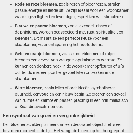
Rode en roze bloemen
, zoals rozen of pioenrozen, stralen
passie, energie en liefde uit. Ze zijn ideaal voor een woonkamer
waar u gezelligheid en levendige gesprekken wilt stimuleren.
Blauwe en paarse bloemen
, zoals lavendel, irissen of
delphiniums, worden geassocieerd met rust, spiritualiteit en
sereniteit. Dit maakt ze een perfecte keuze voor een
slaapkamer, waar ontspanning het hoofddoel is.
Gele en oranje bloemen
, zoals zonnebloemen of tulpen,
brengen een gevoel van vreugde, optimisme en warmte. Ze
kunnen een donkere hoek in de woonkamer opfleuren of u ’s
ochtends met een positief gevoel laten ontwaken in de
slaapkamer.
Witte bloemen
, zoals lelies of orchideeën, symboliseren
puurheid, eenvoud en een nieuw begin. Ze creëren een gevoel
van ruimte en kalmte en passen prachtig in een minimalistisch
of Scandinavisch interieur.
Een symbool van groei en vergankelijkheid
Een bloemenschilderij is meer dan een decoratief object; het is een
bevroren moment in de tijd. Het vangt de bloem op het hoogtepunt