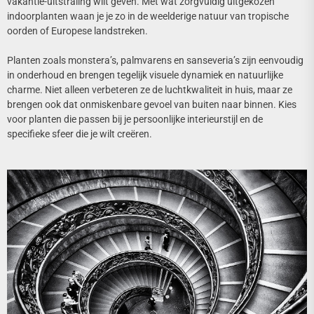
vakantie-uitstraling wilt geven. Met wat zorgvuldig uitgekozen
indoorplanten waan je je zo in de weelderige natuur van tropische
oorden of Europese landstreken.
Planten zoals monstera’s, palmvarens en sanseveria’s zijn eenvoudig
in onderhoud en brengen tegelijk visuele dynamiek en natuurlijke
charme. Niet alleen verbeteren ze de luchtkwaliteit in huis, maar ze
brengen ook dat onmiskenbare gevoel van buiten naar binnen. Kies
voor planten die passen bij je persoonlijke interieurstijl en de
specifieke sfeer die je wilt creëren.