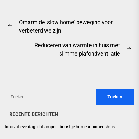
Berichtnavigatie
Omarm de ‘slow home’ beweging voor
Previous
verbeterd welzijn
post:
Reduceren van warmte in huis met
Ne
slimme plafondventilatie
pos
Zoeken
naar:
RECENTE BERICHTEN
Innovatieve daglichtlampen: boost je humeur binnenshuis