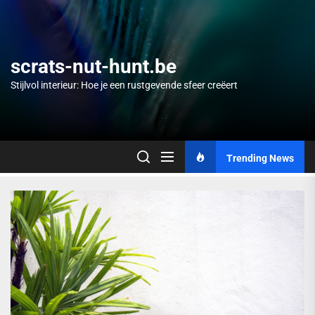
Skip
to
the
content
scrats-nut-hunt.be
Stijlvol interieur: Hoe je een rustgevende sfeer creëert
Trending News