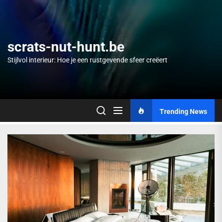
Skip
to
the
content
scrats-nut-hunt.be
Stijlvol interieur: Hoe je een rustgevende sfeer creëert
Trending News