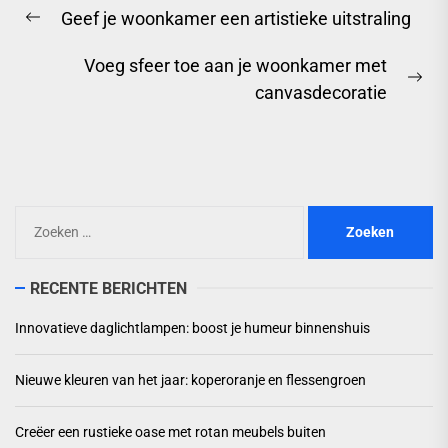
Geef je woonkamer een artistieke uitstraling
Previous
post:
Voeg sfeer toe aan je woonkamer met
Ne
canvasdecoratie
pos
Zoeken
naar:
RECENTE BERICHTEN
Innovatieve daglichtlampen: boost je humeur binnenshuis
Nieuwe kleuren van het jaar: koperoranje en flessengroen
Creëer een rustieke oase met rotan meubels buiten