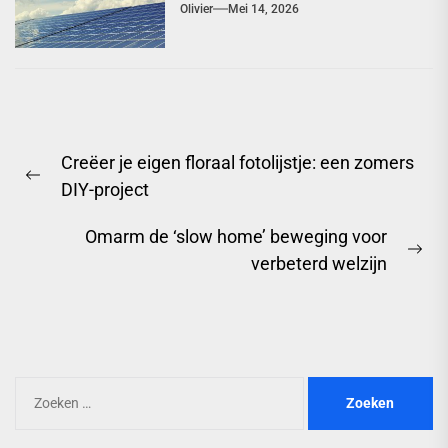
Olivier
Mei 14, 2026
Berichtnavigatie
Creëer je eigen floraal fotolijstje: een zomers
Previous
DIY-project
post:
Omarm de ‘slow home’ beweging voor
Ne
verbeterd welzijn
pos
Zoeken
naar: