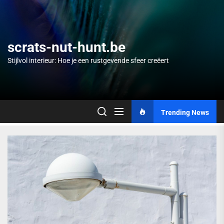
Skip
to
the
content
scrats-nut-hunt.be
Stijlvol interieur: Hoe je een rustgevende sfeer creëert
Trending News