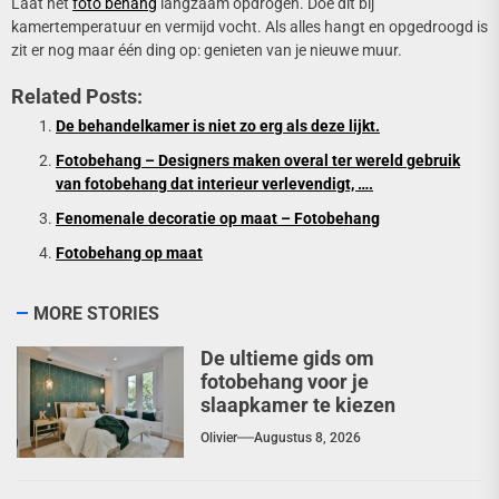
Laat het
foto behang
langzaam opdrogen. Doe dit bij
kamertemperatuur en vermijd vocht. Als alles hangt en opgedroogd is
zit er nog maar één ding op: genieten van je nieuwe muur.
Related Posts:
De behandelkamer is niet zo erg als deze lijkt.
Fotobehang – Designers maken overal ter wereld gebruik
van fotobehang dat interieur verlevendigt, ….
Fenomenale decoratie op maat – Fotobehang
Fotobehang op maat
MORE STORIES
De ultieme gids om
fotobehang voor je
slaapkamer te kiezen
Olivier
Augustus 8, 2026