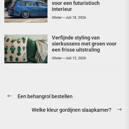
voor een futuristisch
interieur
Olivier
Juli 18, 2026
Verfijnde styling van
sierkussens met groen voor
een frisse uitstraling
Olivier
Juli 15, 2026
Berichtnavigatie
Een behangrol bestellen
Previous
post:
Welke kleur gordijnen slaapkamer?
Ne
pos