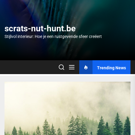
Skip
to
the
content
scrats-nut-hunt.be
Stijlvol interieur: Hoe je een rustgevende sfeer creëert
Trending News