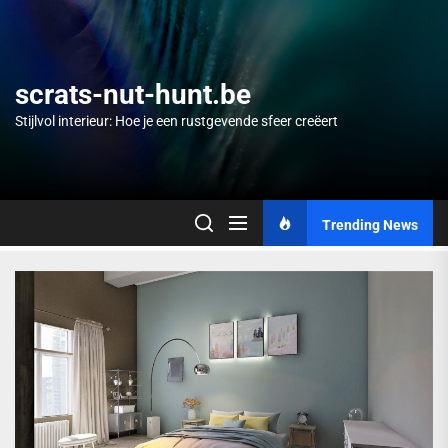
Skip
to
the
content
scrats-nut-hunt.be
Stijlvol interieur: Hoe je een rustgevende sfeer creëert
Trending News