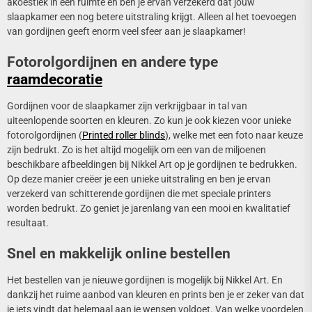
akoestiek in een ruimte en ben je ervan verzekerd dat jouw
slaapkamer een nog betere uitstraling krijgt. Alleen al het toevoegen
van gordijnen geeft enorm veel sfeer aan je slaapkamer!
Fotorolgordijnen en andere type
raamdecoratie
Gordijnen voor de slaapkamer zijn verkrijgbaar in tal van
uiteenlopende soorten en kleuren. Zo kun je ook kiezen voor unieke
fotorolgordijnen (
Printed roller blinds
), welke met een foto naar keuze
zijn bedrukt. Zo is het altijd mogelijk om een van de miljoenen
beschikbare afbeeldingen bij Nikkel Art op je gordijnen te bedrukken.
Op deze manier creëer je een unieke uitstraling en ben je ervan
verzekerd van schitterende gordijnen die met speciale printers
worden bedrukt. Zo geniet je jarenlang van een mooi en kwalitatief
resultaat.
Snel en makkelijk online bestellen
Het bestellen van je nieuwe gordijnen is mogelijk bij Nikkel Art. En
dankzij het ruime aanbod van kleuren en prints ben je er zeker van dat
je iets vindt dat helemaal aan je wensen voldoet. Van welke voordelen