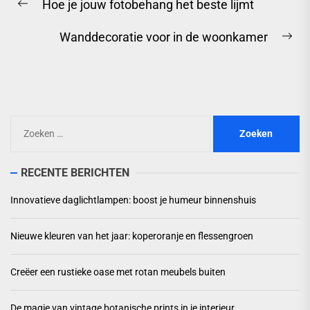
Hoe je jouw fotobehang het beste lijmt
Previous
post:
Wanddecoratie voor in de woonkamer
Ne
pos
Zoeken
naar:
RECENTE BERICHTEN
Innovatieve daglichtlampen: boost je humeur binnenshuis
Nieuwe kleuren van het jaar: koperoranje en flessengroen
Creëer een rustieke oase met rotan meubels buiten
De magie van vintage botanische prints in je interieur