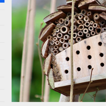
eme gids om fotobehang voor je slaapkamer te kiezen
ieve daglichtlampen: boost je humeur binnenshuis
kleuren van het jaar: koperoranje en flessengroen
een rustieke oase met rotan meubels buiten