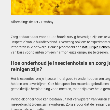
Afbeelding: kie-ker / Pixabay
Zorg er daarnaast voor dat de hotels stevig bevestigd zijn om te
‘inspectie’ van je huisdiervriend. Overweeg ook om te experimenter
integreren in je ontwerp. Denk bijvoorbeeld aan
natuurlijke eleme
van bars voor planten om een harmonieuze omgeving te creëren.
Hoe onderhoud je insectenhotels en zorg je
reinigen zijn?
Het is essentieel om je insectenhotel goed te onderhouden om te 
hebben om te verblijven. Ook hier speelt het materiaalgebruik een 
gemakkelijke herplaatsing voor insecten, maar zijn over het alg
Periodiek onderhoud kan bestaan uit het verwijderen van vuil en st
meegebracht tijdens zijn avonturen. Zorg ervoor dat de reinigingsm
insecten als je huisdier.