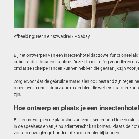
Afbeelding: Nennieinszweidrei / Pixabay
Bij het ontwerpen van een insectenhotel dat zowel functioneel als v
onbehandeld hout en bamboe. Deze zijn niet giftig voor dieren en zi
omdat ze scherpe randen kunnen hebben die gevaarlijk zijn voor je
Zorg ervoor dat de gebruikte materialen ook bestand zijn tegen he
moet investeren in duurzame materialen die wel iets duurder kunnen
zijn.
Hoe ontwerp en plaats je een insectenhotel 
Bij het ontwerp en de plaatsing van een insectenhotel in een tuin, is
in de speelsessie van je huisdier terecht kan komen. Plaats de ho
zodat nieuwsgierige honden of katten er niet bij kunnen.