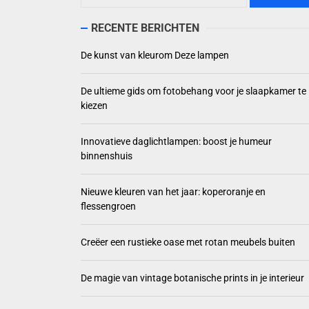
De ulti
RECENTE BERICHTEN
Innovat
De kunst van kleurom Deze lampen
Nieuwe 
De ultieme gids om fotobehang voor je slaapkamer te
kiezen
Creëer 
Innovatieve daglichtlampen: boost je humeur
binnenshuis
Nieuwe kleuren van het jaar: koperoranje en
flessengroen
Creëer een rustieke oase met rotan meubels buiten
De magie van vintage botanische prints in je interieur