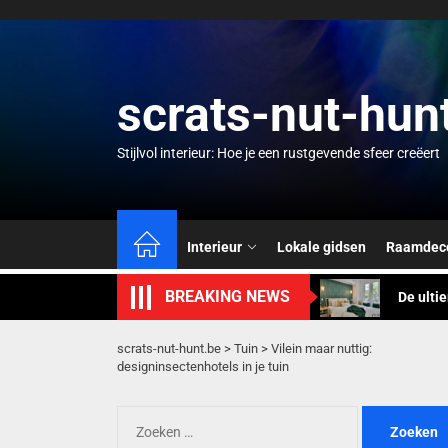
Skip
to
the
content
scrats-nut-hun
Stijlvol interieur: Hoe je een rustgevende sfeer creëert
Creëer 
De kuns
Interieur
Lokale gidsen
Raamdeco
De ulti
BREAKING NEWS
Innovat
Nieuwe 
scrats-nut-hunt.be
>
Tuin
>
Vilein maar nuttig:
designinsectenhotels in je tuin
Creëer 
Zoeken
De kuns
naar: